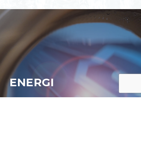
ENERGI
SallingPlast har udviklet avanceret teknologi med
speciale i både fjernvarme og lokal varme og køling.
LÆS MERE